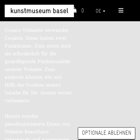
0
DE
Unsere Webseite verwendet
Cookies. Diese haben zwei
Funktionen: Zum einen sind
sie erforderlich für die
grundlegende Funktionalität
unserer Website. Zum
anderen können wir mit
Hilfe der Cookies unsere
Inhalte für Sie immer weiter
verbessern.
Hierzu werden
pseudonymisierte Daten von
Website-Besuchern
OPTIONALE ABLEHNEN
gesammelt und ausgewertet.