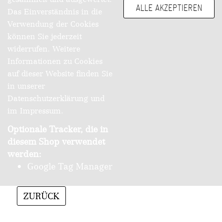
ALLE AKZEPTIEREN
Das Einverständnis in die
Verwendung der Cookies
können Sie jederzeit
widerrufen. Weitere
Informationen zu Cookies
auf dieser Website finden Sie
in unserer
Datenschutzerklärung und
im Impressum.
Optionale Tracker, die in
diesem Shop verwendet
werden:
Google Tag Manager
ZURÜCK